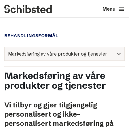
search
menu
close
Close
Menu
expand_more
About
BEHANDLINGSFORMÅL
expand_more
Career
expand_more
expand_more
Tech & AI
Markedsføring av våre
expand_more
Our brands
produkter og tjenester
expand_more
Press & News
Vi tilbyr og gjør tilgjengelig
expand_more
Contact
personalisert og ikke-
personalisert markedsføring på