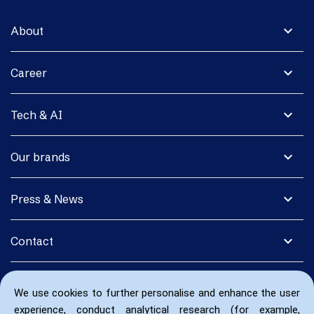
expand_more
About
expand_more
Career
expand_more
Tech & AI
expand_more
Our brands
expand_more
Press & News
expand_more
Contact
We use cookies to further personalise and enhance the user
experience, conduct analytical research (for example,