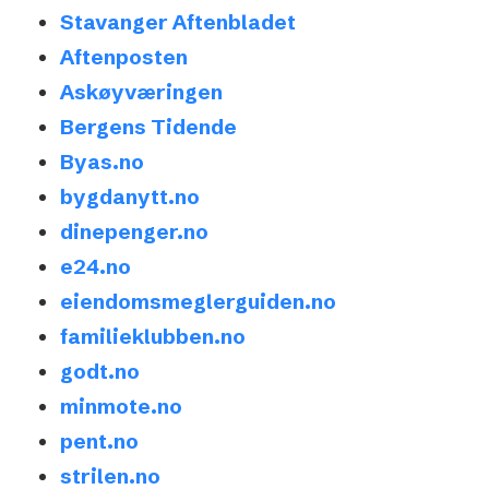
Stavanger Aftenbladet
Aftenposten
Askøyværingen
Bergens Tidende
Byas.no
bygdanytt.no
dinepenger.no
e24.no
eiendomsmeglerguiden.no
familieklubben.no
godt.no
minmote.no
pent.no
strilen.no