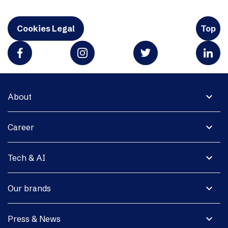
Cookies Legal
Top
expand_more
About
expand_more
Career
expand_more
Tech & AI
expand_more
Our brands
expand_more
Press & News