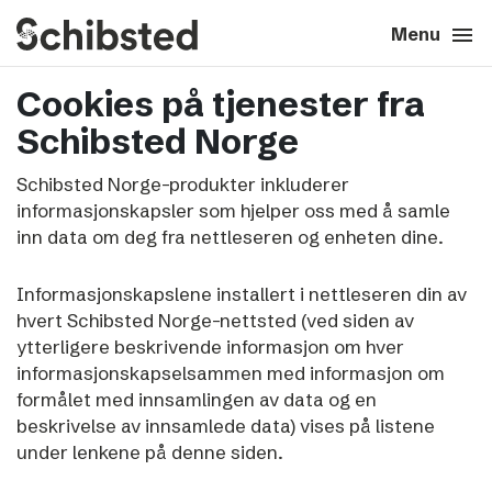
search
menu
close
Close
Menu
Cookies på tjenester fra
expand_more
About
Schibsted Norge
expand_more
Career
Schibsted Norge-produkter inkluderer
informasjonskapsler som hjelper oss med å samle
expand_more
Tech & AI
inn data om deg fra nettleseren og enheten dine.
Informasjonskapslene installert i nettleseren din av
expand_more
Our brands
hvert Schibsted Norge-nettsted (ved siden av
ytterligere beskrivende informasjon om hver
expand_more
Press & News
informasjonskapselsammen med informasjon om
formålet med innsamlingen av data og en
beskrivelse av innsamlede data) vises på listene
expand_more
Contact
under lenkene på denne siden.