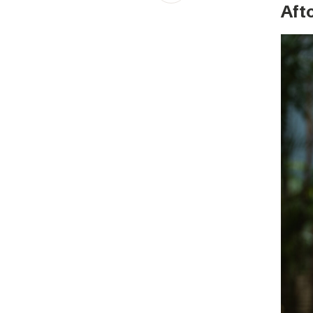
Schibsted’s visual design
Aft
Content style guide