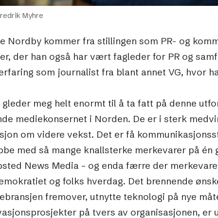
Fredrik Myhre
e Nordby kommer fra stillingen som PR- og komm
er, der han også har vært fagleder for PR og samfu
erfaring som journalist fra blant annet VG, hvor han
 gleder meg helt enormt til å ta fatt på denne utf
nde mediekonsernet i Norden. De er i sterk medvin
sjon om videre vekst. Det er få kommunikasjonsst
obbe med så mange knallsterke merkevarer på én g
bsted News Media – og enda færre der merkevaren
emokratiet og folks hverdag. Det brennende ønske
bransjen fremover, utnytte teknologi på nye måter
asjonsprosjekter på tvers av organisasjonen, er ut