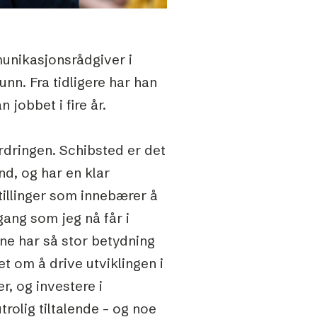
unikasjonsrådgiver i
nn. Fra tidligere har han
 jobbet i fire år.
ordringen. Schibsted er det
d, og har en klar
illinger som innebærer å
ang som jeg nå får i
e har så stor betydning
t om å drive utviklingen i
, og investere i
rolig tiltalende – og noe