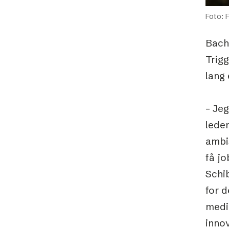
Foto: 
Bach
Trigg
lang 
– Jeg
lede
ambi
få j
Schi
for d
medie
innov