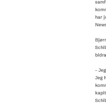
samf
komm
har j
News
Bjørn
Schi
bidra
– Jeg
Jeg h
komm
kapit
Schi