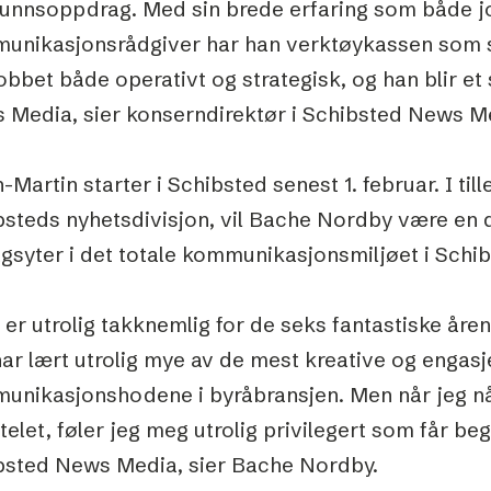
unnsoppdrag. Med sin brede erfaring som både jo
unikasjonsrådgiver har han verktøykassen som ska
obbet både operativt og strategisk, og han blir et s
 Media, sier konserndirektør i Schibsted News Med
-Martin starter i Schibsted senest 1. februar. I tille
bsteds nyhetsdivisjon, vil Bache Nordby være en d
gsyter i det totale kommunikasjonsmiljøet i Schib
 er utrolig takknemlig for de seks fantastiske årene
ar lært utrolig mye av de mest kreative og engasj
unikasjonshodene i byråbransjen. Men når jeg nå 
telet, føler jeg meg utrolig privilegert som får be
bsted News Media, sier Bache Nordby.