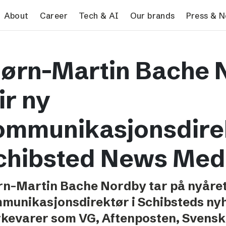
search
About
Career
Tech & AI
Our brands
Press & 
Tech & AI
Our brands
Pres
jørn-Martin Bache 
Responsible AI
VG
Pres
Applying AI in Schibsted
Aftonbladet
Schib
ir ny
Media
TV4
Aftenposten
ommunikasjonsdirek
Svenska Dagbladet
chibsted News Med
MTV
Bergens Tidende
E24
rn-Martin Bache Nordby tar på nyåre
Stavanger Aftenblad
munikasjonsdirektør i Schibsteds nyh
Omni
kevarer som VG, Aftenposten, Svensk