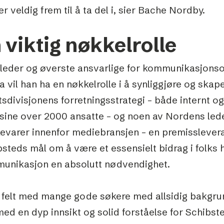
er veldig frem til å ta del i, sier Bache Nordby.
 viktig nøkkelrolle
leder og øverste ansvarlige for kommunikasjons
 vil han ha en nøkkelrolle i å synliggjøre og skape
sdivisjonens forretningsstrategi – både internt o
sine over 2000 ansatte – og noen av Nordens lede
evarer innenfor mediebransjen – en premisslevera
steds mål om å være et essensielt bidrag i folks
unikasjon en absolutt nødvendighet.
et felt med mange gode søkere med allsidig bakgru
ed en dyp innsikt og solid forståelse for Schibst