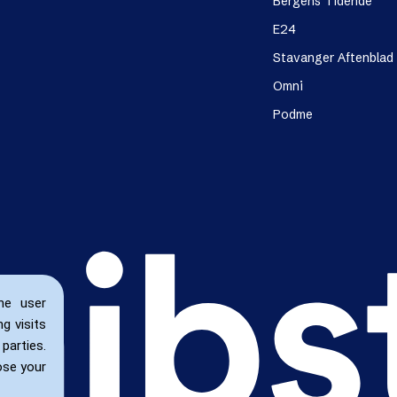
Bergens Tidende
E24
Stavanger Aftenblad
Omni
Podme
he user
g visits
parties.
ose your