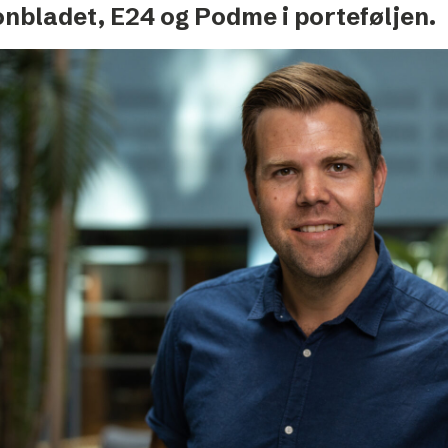
Podme
onbladet, E24 og Podme i porteføljen.