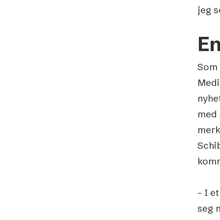
jeg s
En
Som 
Media
nyhet
med 
merk
Schib
komm
– I 
seg m