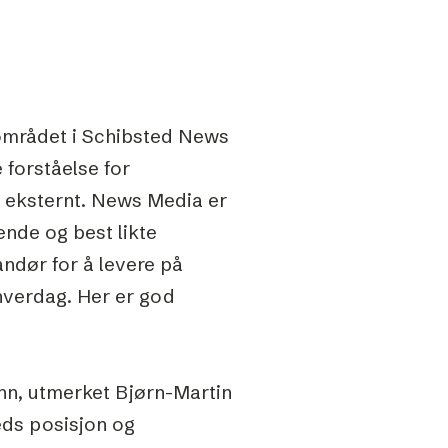
området i Schibsted News
 forståelse for
g eksternt. News Media er
nde og best likte
ndør for å levere på
 hverdag. Her er god
nn, utmerket Bjørn-Martin
eds posisjon og