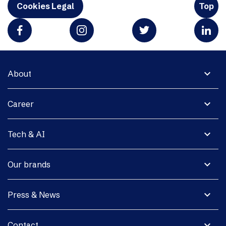
Cookies Legal
Top
expand_more
About
expand_more
Career
expand_more
Tech & AI
expand_more
Our brands
expand_more
Press & News
expand_more
Contact