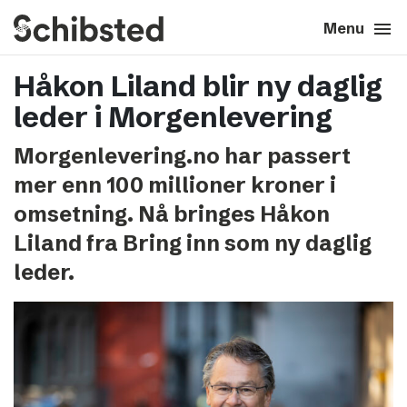
search
menu
close
Close
Menu
Håkon Liland blir ny daglig
expand_more
About
leder i Morgenlevering
expand_more
Career
Morgenlevering.no har passert
mer enn 100 millioner kroner i
expand_more
Tech & AI
omsetning. Nå bringes Håkon
Liland fra Bring inn som ny daglig
expand_more
Our brands
leder.
expand_more
Press & News
expand_more
Contact