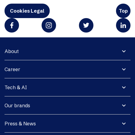
Cookies Legal
Top
expand_more
About
expand_more
Career
expand_more
Tech & AI
expand_more
Our brands
expand_more
Press & News