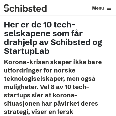
search
menu
close
Close
Menu
Her er de 10 tech-
expand_more
About
selskapene som får
expand_more
Career
drahjelp av Schibsted og
StartupLab
expand_more
Tech & AI
Korona-krisen skaper ikke bare
utfordringer for norske
expand_more
Our brands
teknologiselskaper, men også
expand_more
muligheter. Vel 8 av 10 tech-
Press & News
startups sier at korona-
expand_more
Contact
situasjonen har påvirket deres
strategi, viser en fersk