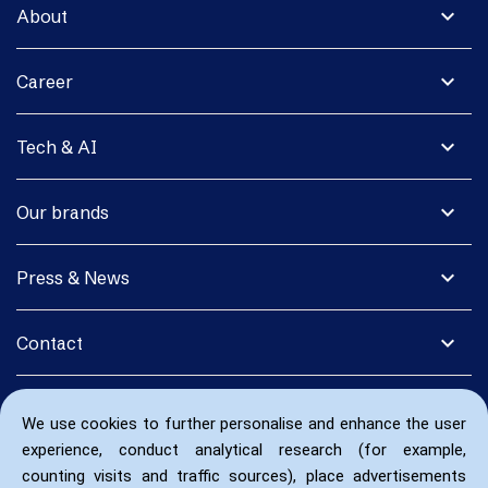
expand_more
About
expand_more
Career
expand_more
Tech & AI
expand_more
Our brands
expand_more
Press & News
expand_more
Contact
We use cookies to further personalise and enhance the user
experience, conduct analytical research (for example,
counting visits and traffic sources), place advertisements