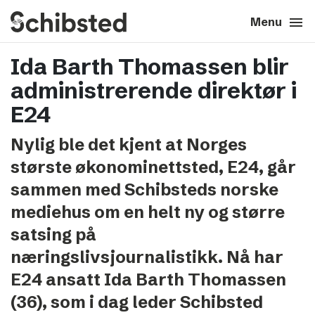
search
menu
close
Close
Menu
Ida Barth Thomassen blir
expand_more
About
administrerende direktør i
expand_more
Career
E24
Nylig ble det kjent at Norges
expand_more
Tech & AI
største økonominettsted, E24, går
sammen med Schibsteds norske
expand_more
Our brands
mediehus om en helt ny og større
satsing på
expand_more
Press & News
næringslivsjournalistikk. Nå har
expand_more
Contact
E24 ansatt Ida Barth Thomassen
(36), som i dag leder Schibsted