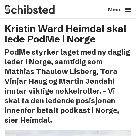
search
menu
close
Close
Menu
Kristin Ward Heimdal skal
expand_more
About
lede PodMe i Norge
expand_more
Career
PodMe styrker laget med ny daglig
leder i Norge, samtidig som
expand_more
Tech & AI
Mathias Thaulow Lisberg, Tora
Vinjar Haug og Martin Jøndahl
expand_more
Our brands
inntar viktige nøkkelroller. – Vi
skal ta den ledende posisjonen
expand_more
Press & News
innenfor betalt podkast i Norge,
expand_more
sier Heimdal.
Contact