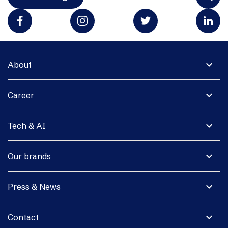
expand_more
About
expand_more
Career
expand_more
Tech & AI
expand_more
Our brands
expand_more
Press & News
expand_more
Contact