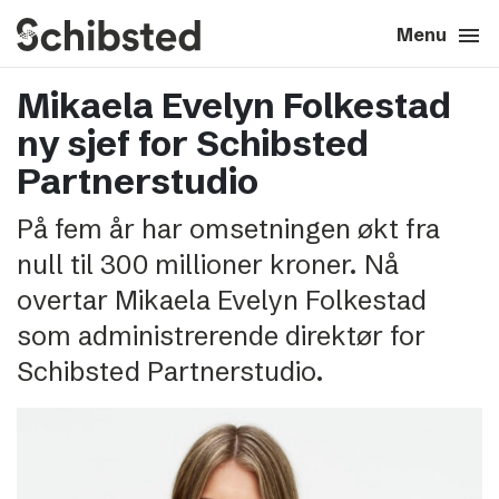
search
menu
close
Close
Menu
Mikaela Evelyn Folkestad
expand_more
About
ny sjef for Schibsted
expand_more
Career
Partnerstudio
På fem år har omsetningen økt fra
expand_more
Tech & AI
null til 300 millioner kroner. Nå
overtar Mikaela Evelyn Folkestad
expand_more
Our brands
som administrerende direktør for
Schibsted Partnerstudio.
expand_more
Press & News
expand_more
Contact