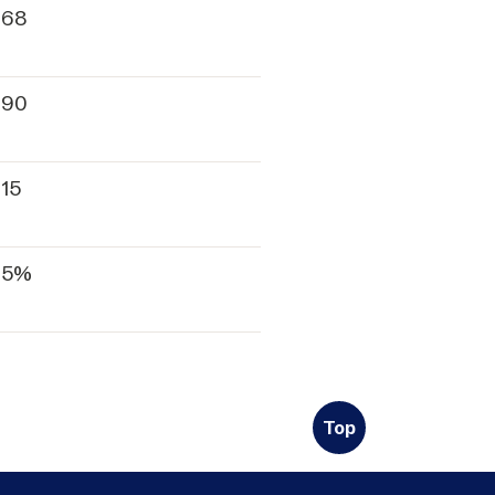
168
390
115
,5%
Top