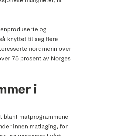
egenproduserte og
 knyttet til seg flere
interesserte nordmenn over
over 75 prosent av Norges
ammer i
ldet blant matprogrammene
ender innen matlaging, for
ar- og veganmat i vårt