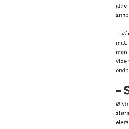
alder
anno
– Vår
mat.
men 
vider
enda 
– 
Øivin
størs
eiera