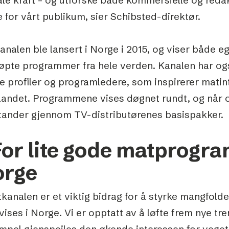
 for vårt publikum, sier Schibsted-direktør.
analen ble lansert i Norge i 2015, og viser både 
øpte programmer fra hele verden. Kanalen har også
te profiler og programledere, som inspirerer mat
 landet. Programmene vises døgnet rundt, og når 
tander gjennom TV-distributørenes basispakker.
For lite gode matprogr
orge
tkanalen er et viktig bidrag for å styrke mangfo
ises i Norge. Vi er opptatt av å løfte frem nye tr
mpel gjenspeiles den økende interessen for veget