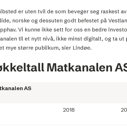
hibsted er uten tvil de som beveger seg raskest a
olide, norske og dessuten godt befestet på Vestla
opphav. Vi kunne ikke sett for oss en bedre investor
nalen til et nytt nivå, ikke minst digitalt, og ta 
et mye større publikum, sier Lindøe.
kkeltall Matkanalen A
tkanalen AS
2018
20