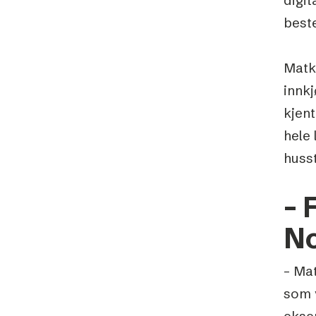
beste
Matk
innkj
kjen
hele
huss
– 
N
– Ma
som v
ekse