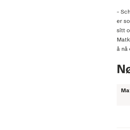
– Sc
er s
sitt 
Matka
å nå 
Nø
Ma