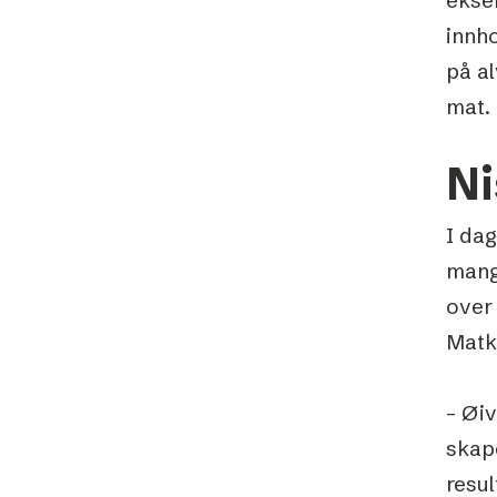
innho
på a
mat.
Ni
I da
mang
over
Matka
– Øiv
skape
resul