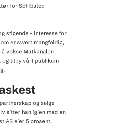
ktør for Schibsted
g stigende – interesse for
 som er svært mangfoldig,
il å vokse Matkanalen
, og tilby vårt publikum
g.
raskest
 partnerskap og selge
elv sitter han igjen med en
st AS eier 5 prosent.