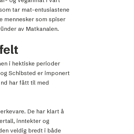
e som tar mat-entusiastene
te mennesker som spiser
gründer av Matkanalen.
felt
en i hektiske perioder
, og Schibsted er imponert
d har fått til med
erkevare. De har klart å
rtall, inntekter og
 den veldig bredt i både