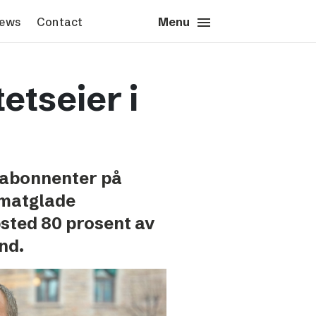
menu
close
News
Contact
Close
Menu
s & News
Contact
etseier i
s images
Press contact
sted’s logotype
Schibsted account
Advertising Norway
Advertising Sweden
 abonnenter på
Headquarters
 matglade
bsted 80 prosent av
nd.