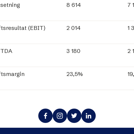
setning
8 614
7 
ftsresultat (EBIT)
2 014
1 
ITDA
3 180
2 
ftsmargin
23,5%
19