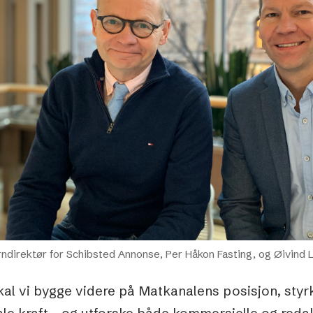
Podme
ndirektør for Schibsted Annonse, Per Håkon Fasting, og Øivind 
kal vi bygge videre på Matkanalens posisjon, sty
ale kraft – og utforske både kommersielle og redak