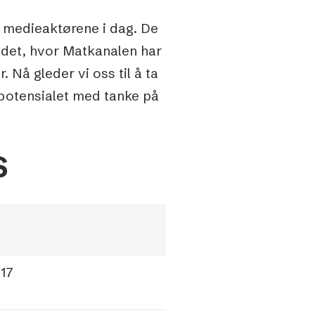
v medieaktørene i dag. De
ndet, hvor Matkanalen har
. Nå gleder vi oss til å ta
ut potensialet med tanke på
S
17