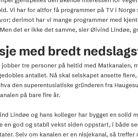
ld. Vi har for altfor få programmer på TV i Norg
lvor; derimot har vi mange programmer med kjen
 Men det er ikke det samme, sier Øivind Lindøe, 
sje med bredt nedslags
g jobber tre personer på heltid med Matkanalen, m
edobles antallet. Nå skal selskapet ansette flere
 hva den superentusiatiske gründeren fra Haugesun
nalen på bare fire år.
ind Lindøe og hans kolleger har bygget en solid m
 en god og stabil vekst siden oppstart, i både see
tater. Selv om kanalen er en nisjekanal, så treffer