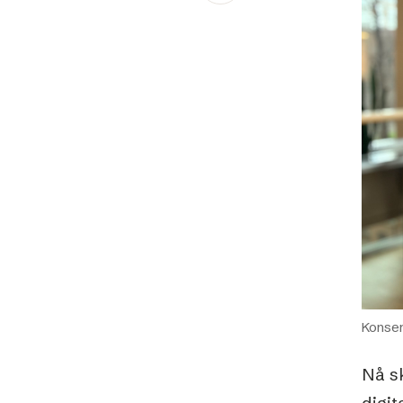
Schibsted’s visual design
Content style guide
Konser
Nå s
digit