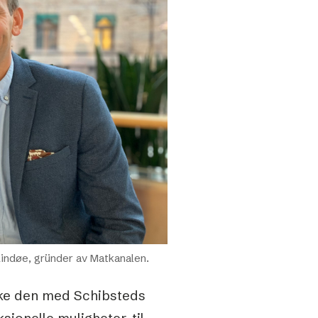
Lindøe, gründer av Matkanalen.
rke den med Schibsteds
sjonelle muligheter, til