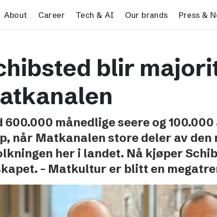
search
About
Career
Tech & AI
Our brands
Press & 
Tech & AI
Our brands
Pres
hibsted blir majorit
Responsible AI
VG
Pres
Applying AI in Schibsted
Aftonbladet
Schib
atkanalen
Media
TV4
Aftenposten
 600.000 månedlige seere og 100.000
Svenska Dagbladet
p, når Matkanalen store deler av den
MTV
olkningen her i landet. Nå kjøper Schi
Bergens Tidende
skapet. – Matkultur er blitt en megatre
E24
Stavanger Aftenblad
Omni