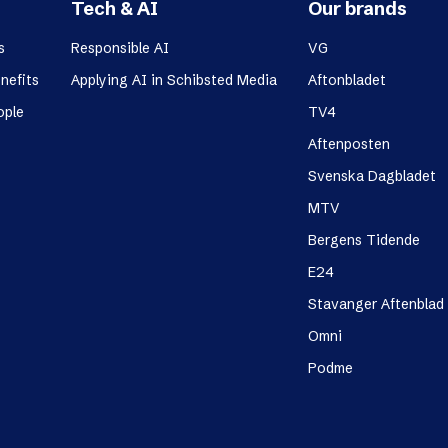
Tech & AI
Our brands
s
Responsible AI
VG
nefits
Applying AI in Schibsted Media
Aftonbladet
ople
TV4
Aftenposten
Svenska Dagbladet
MTV
Bergens Tidende
E24
Stavanger Aftenblad
Omni
Podme