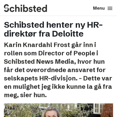
search
menu
close
Close
Menu
Schibsted henter ny HR-
expand_more
About
direktør fra Deloitte
expand_more
Career
Karin Knardahl Frost går inn i
rollen som Director of People i
expand_more
Tech & AI
Schibsted News Media, hvor hun
får det overordnede ansvaret for
expand_more
Our brands
selskapets HR-divisjon. – Dette var
en mulighet jeg ikke kunne la gå fra
expand_more
Press & News
meg, sier hun.
expand_more
Contact