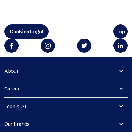
Cookies Legal
Top
expand_more
About
expand_more
Career
expand_more
Tech & AI
expand_more
Our brands