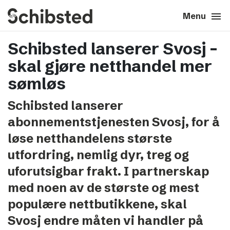
search
menu
close
Close
Menu
Schibsted lanserer Svosj –
expand_more
About
skal gjøre netthandel mer
expand_more
Career
sømløs
Schibsted lanserer
expand_more
Tech & AI
abonnementstjenesten Svosj, for å
løse netthandelens største
expand_more
Our brands
utfordring, nemlig dyr, treg og
uforutsigbar frakt. I partnerskap
expand_more
Press & News
med noen av de største og mest
expand_more
Contact
populære nettbutikkene, skal
Svosj endre måten vi handler på