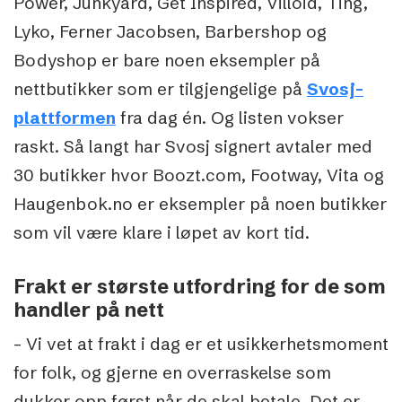
Power, Junkyard, Get Inspired, Villoid, Ting,
Lyko, Ferner Jacobsen, Barbershop og
Bodyshop er bare noen eksempler på
nettbutikker som er tilgjengelige på
Svosj-
plattformen
fra dag én. Og listen vokser
raskt. Så langt har Svosj signert avtaler med
30 butikker hvor Boozt.com, Footway, Vita og
Haugenbok.no er eksempler på noen butikker
som vil være klare i løpet av kort tid.
Frakt er største utfordring for de som
handler på nett
– Vi vet at frakt i dag er et usikkerhetsmoment
for folk, og gjerne en overraskelse som
dukker opp først når de skal betale. Det er