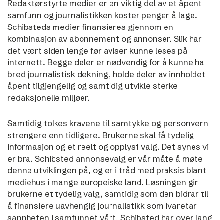
Redaktørstyrte medier er en viktig del av et åpent
samfunn og journalistikken koster penger å lage.
Schibsteds medier finansieres gjennom en
kombinasjon av abonnement og annonser. Slik har
det vært siden lenge før aviser kunne leses på
internett. Begge deler er nødvendig for å kunne ha
bred journalistisk dekning, holde deler av innholdet
åpent tilgjengelig og samtidig utvikle sterke
redaksjonelle miljøer.
Samtidig tolkes kravene til samtykke og personvern
strengere enn tidligere. Brukerne skal få tydelig
informasjon og et reelt og opplyst valg. Det synes vi
er bra. Schibsted annonsevalg er vår måte å møte
denne utviklingen på, og er i tråd med praksis blant
mediehus i mange europeiske land. Løsningen gir
brukerne et tydelig valg, samtidig som den bidrar til
å finansiere uavhengig journalistikk som ivaretar
sannheten i samfunnet vårt.
Schibsted har over lang