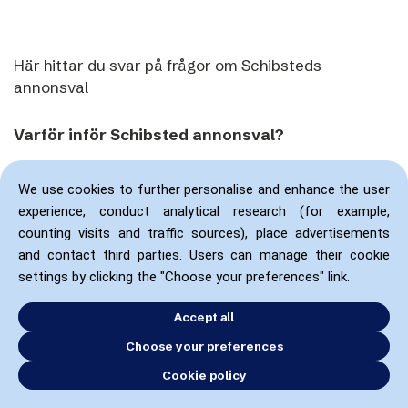
Här hittar du svar på frågor om Schibsteds
annonsval
Varför inför Schibsted annonsval?
De flesta förstår att bra och oberoende journalistik,
We use cookies to further personalise and enhance the user
som granskar makten och bidrar till ett
experience, conduct analytical research (for example,
välfungerande samhälle, är viktig. Det som inte lika
counting visits and traffic sources), place advertisements
många talar om är att detta kostar pengar. Det har
and contact third parties. Users can manage their cookie
det alltid gjort. Nyheter är helt enkelt inte gratis att
settings by clicking the "Choose your preferences" link.
producera. Redaktörsstyrda mediers samhällsroll
blir allt viktigare i en tid när stora delar av det
Accept all
offentliga samtalet flyttar till globala plattformar
Choose your preferences
utan redaktionellt ansvar, där gemensamma fakta
Cookie policy
och sanningar utmanas.