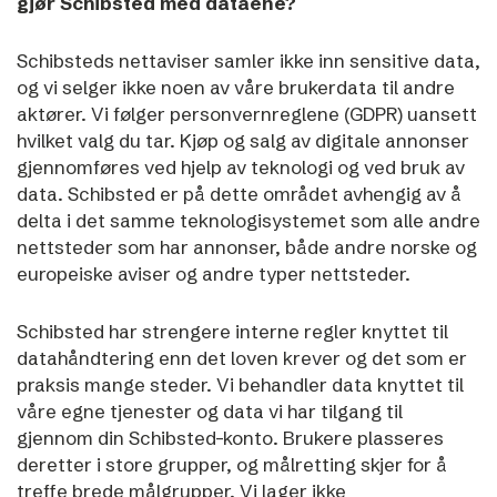
gjør Schibsted med dataene?
Schibsteds nettaviser samler ikke inn sensitive data,
og vi selger ikke noen av våre brukerdata til andre
aktører. Vi følger personvernreglene (GDPR) uansett
hvilket valg du tar.
Kjøp og salg av digitale annonser
gjennomføres ved hjelp av teknologi og ved bruk av
data. Schibsted er på dette området avhengig av å
delta i det samme teknologisystemet som alle andre
nettsteder som har annonser, både andre norske og
europeiske aviser og andre typer nettsteder.
Schibsted har strengere interne regler knyttet til
datahåndtering enn det loven krever og det som er
praksis mange steder. Vi behandler data knyttet til
våre egne tjenester og data vi har tilgang til
gjennom din Schibsted-konto.
Brukere plasseres
deretter i store grupper, og målretting skjer for å
treffe brede målgrupper. Vi lager ikke