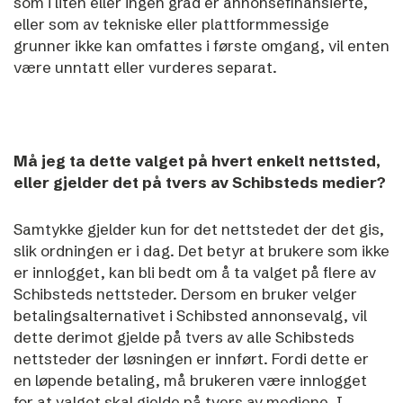
som i liten eller ingen grad er annonsefinansierte,
eller som av tekniske eller plattformmessige
grunner ikke kan omfattes i første omgang, vil enten
være unntatt eller vurderes separat.
Må jeg ta dette valget på hvert enkelt nettsted,
eller gjelder det på tvers av Schibsteds medier?
Samtykke gjelder kun for det nettstedet der det gis,
slik ordningen er i dag. Det betyr at brukere som ikke
er innlogget, kan bli bedt om å ta valget på flere av
Schibsteds nettsteder.
Dersom en bruker velger
betalingsalternativet i Schibsted annonsevalg, vil
dette derimot gjelde på tvers av alle Schibsteds
nettsteder der løsningen er innført. Fordi dette er
en løpende betaling, må brukeren være innlogget
for at valget skal gjelde på tvers av mediene.
I