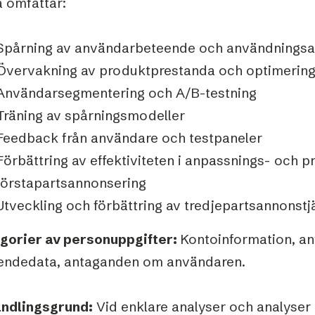
a omfattar:
Podme
Spårning av användarbeteende och användningsa
Övervakning av produktprestanda och optimerin
Användarsegmentering och A/B-testning
Träning av spårningsmodeller
Feedback från användare och testpaneler
Förbättring av effektiviteten i anpassnings- och p
förstapartsannonsering
Utveckling och förbättring av tredjepartsannonstj
gorier av personuppgifter:
Kontoinformation, an
endedata, antaganden om användaren.
ndlingsgrund:
Vid enklare analyser och analyser