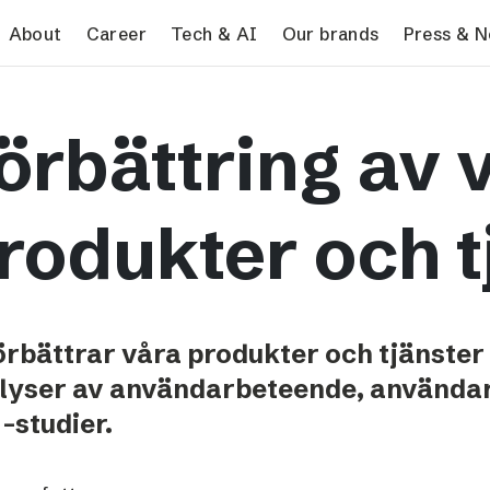
search
About
Career
Tech & AI
Our brands
Press & 
Tech & AI
Our brands
Pres
örbättring av 
Responsible AI
VG
Pres
Applying AI in Schibsted
Aftonbladet
Schib
Media
TV4
rodukter och t
Aftenposten
Svenska Dagbladet
MTV
förbättrar våra produkter och tjänster
Bergens Tidende
lyser av användarbeteende, använda
E24
-studier.
Stavanger Aftenblad
Omni