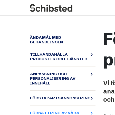
About
Career
F
Meet some of our
Job openings
ÄNDAMÅL MED
BEHANDLINGEN
publishers
Perks and benefits
The power of journalism
Meet our people
p
navigate_next
TILLHANDAHÅLLA
PRODUKTER OCH TJÄNSTER
How we work with
sustainability
navigate_next
ANPASSNING OCH
How we run things
PERSONALISERING AV
Vi 
INNEHÅLL
Public Policy
ana
Schibsted’s privacy
navigate_next
FÖRSTAPARTSANNONSERING
och 
policies
Whistleblowing
navigate_next
FÖRBÄTTRING AV VÅRA