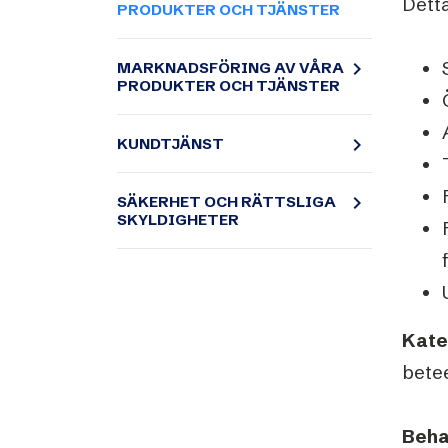
Dett
Schibsted’s visual design
PRODUKTER OCH TJÄNSTER
Content style guide
navigate_next
MARKNADSFÖRING AV VÅRA
PRODUKTER OCH TJÄNSTER
navigate_next
KUNDTJÄNST
navigate_next
SÄKERHET OCH RÄTTSLIGA
SKYLDIGHETER
Kate
bete
Beha