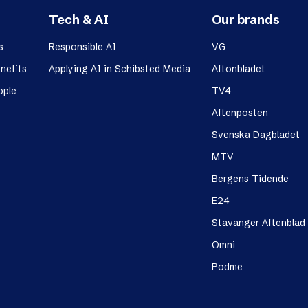
Tech & AI
Our brands
s
Responsible AI
VG
nefits
Applying AI in Schibsted Media
Aftonbladet
ople
TV4
Aftenposten
Svenska Dagbladet
MTV
Bergens Tidende
E24
Stavanger Aftenblad
Omni
Podme