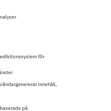
nalyser
g
rediktionssystem för
änster
vändargenererat innehåll,
 baserade på