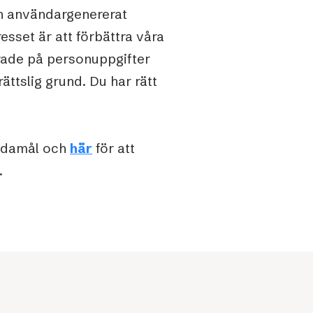
ch användargenererat
esset är att förbättra våra
rade på personuppgifter
ttslig grund. Du har rätt
ändamål och
här
för att
.