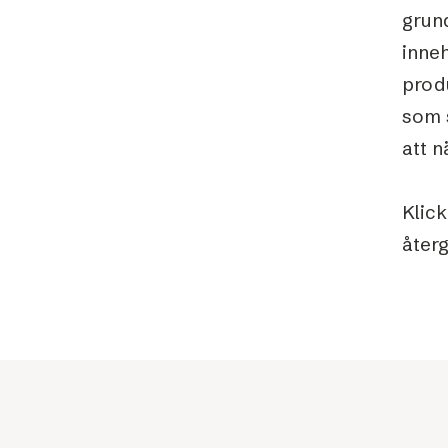
grun
inneh
prod
som 
att n
Klic
återg