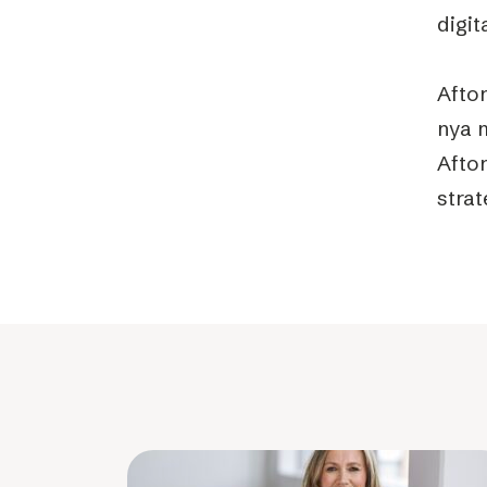
digit
Afton
nya 
Afto
stra