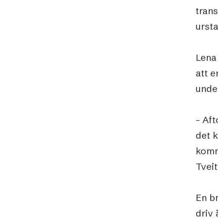
trans
ursta
Lena
att e
under
– Aft
det k
komm
Tveit
En b
driv 