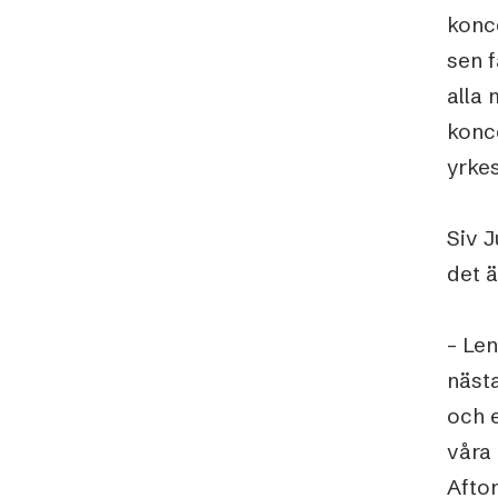
konc
sen f
alla 
konce
yrke
Siv 
det 
– Len
nästa
och 
våra 
Afto