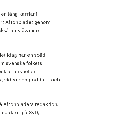
en lång karriär i
yrt Aftonbladet genom
ckså en krävande
.
et idag har en solid
som svenska folkets
eckla prisbelönt
ng, video och poddar – och
på Aftonbladets redaktion.
fredaktör på SvD,