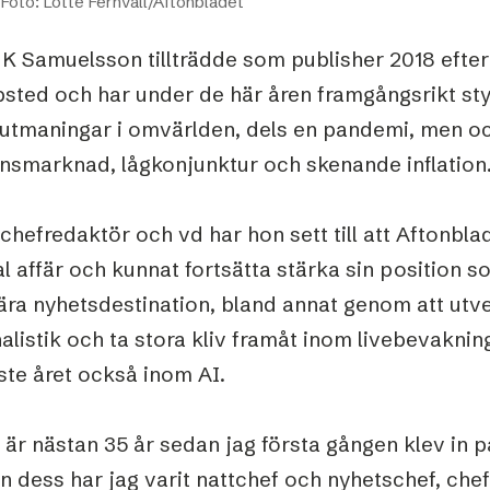
 Foto: Lotte Fernvall/Aftonbladet
K Samuelsson tillträdde som publisher 2018 efter 
bsted och har under de här åren framgångsrikt st
a utmaningar i omvärlden, dels en pandemi, men o
nsmarknad, lågkonjunktur och skenande inflation
hefredaktör och vd har hon sett till att Aftonblad
al affär och kunnat fortsätta stärka sin position 
ära nyhetsdestination, bland annat genom att utv
alistik och ta stora kliv framåt inom livebevakni
ste året också inom AI.
 är nästan 35 år sedan jag första gången klev in 
n dess har jag varit nattchef och nyhetschef, che