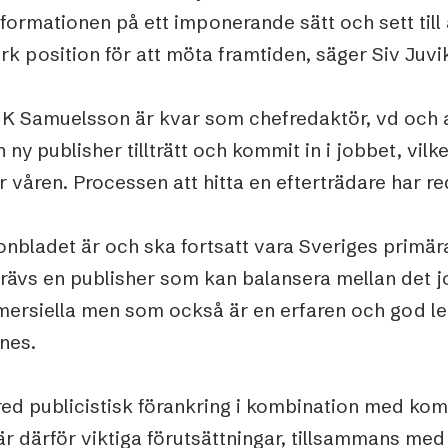
formationen på ett imponerande sätt och sett till 
rk position för att möta framtiden, säger Siv Juvi
 K Samuelsson är kvar som chefredaktör, vd och an
n ny publisher tillträtt och kommit in i jobbet, vi
 våren. Processen att hitta en efterträdare har r
onbladet är och ska fortsatt vara Sveriges primär
rävs en publisher som kan balansera mellan det j
ersiella men som också är en erfaren och god led
nes.
red publicistisk förankring i kombination med kom
är därför viktiga förutsättningar, tillsammans med 