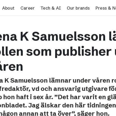
search
About
Career
Tech & AI
Our brands
Press & 
Tech & AI
Our brands
Pres
ena K Samuelsson 
Responsible AI
VG
Pres
Applying AI in Schibsted
Aftonbladet
Schib
ollen som publisher
Media
TV4
Aftenposten
åren
Svenska Dagbladet
MTV
a K Samuelsson lämnar under våren r
Bergens Tidende
fredaktör, vd och ansvarig utgivare fö
E24
 hon haft i sex år. ”Det har varit en gl
Stavanger Aftenblad
onbladet. Jag älskar den här tidningen
Omni
 någon annan att ta över”, säger hon.