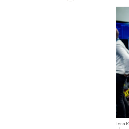
Schibsted’s visual design
Content style guide
Lena K