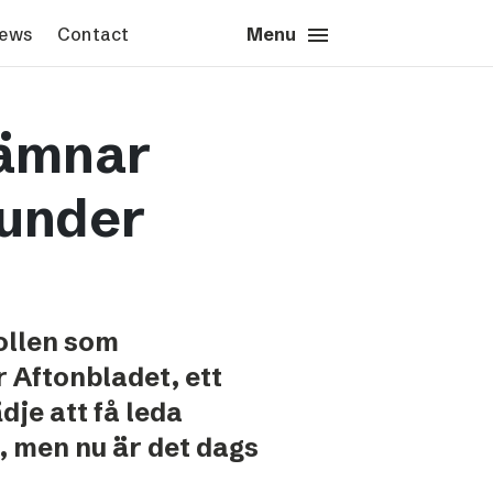
menu
close
News
Contact
Close
Menu
s & News
Contact
lämnar
s images
Press contact
sted’s logotype
Schibsted account
 under
Advertising Norway
Advertising Sweden
Headquarters
ollen som
r Aftonbladet, ett
ädje att få leda
, men nu är det dags