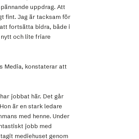
 spännande uppdrag. Att
t fint. Jag är tacksam för
att fortsätta bidra, både i
ytt och lite friare
s Media, konstaterar att
.
 har jobbat här. Det går
 Hon är en stark ledare
sammans med henne. Under
antastiskt jobb med
r tagit mediehuset genom