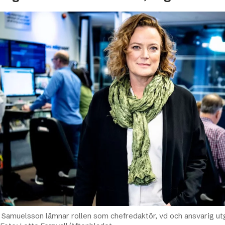
Podme
 Samuelsson lämnar rollen som chefredaktör, vd och ansvarig ut