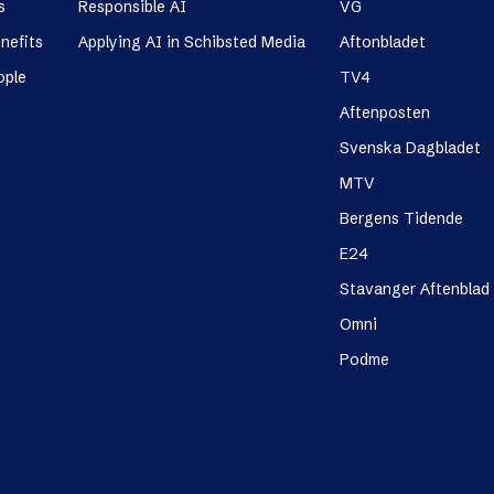
s
Responsible AI
VG
nefits
Applying AI in Schibsted Media
Aftonbladet
ople
TV4
Aftenposten
Svenska Dagbladet
MTV
Bergens Tidende
E24
Stavanger Aftenblad
Omni
Podme