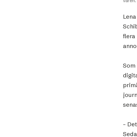
våren.
Lena 
Schi
fler
anno
Som c
digit
prim
journ
sena
– Det
Seda