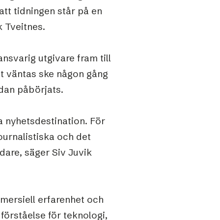
att tidningen står på en
k Tveitnes.
svarig utgivare fram till
lket väntas ske någon gång
edan påbörjats.
a nyhetsdestination. För
ournalistiska och det
are, säger Siv Juvik
mersiell erfarenhet och
förståelse för teknologi,