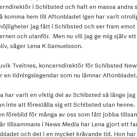
erndirektör i Schibsted och haft en massa andra
å komma hem till Aftonbladet igen har varit otrolig
möjligheter jag fått i Schibsted och ser fram emot 
rnen och utanför. Men nu vill jag ge mig själv ett n
sliv, säger Lena K Samuelsson.
Juvik Tveitnes, koncerndirektör för Schibsted New
är en tidningslegendar som nu lämnar Aftonbladet
a har varit en viktig del av Schibsted så länge jag
n inte att föreställa sig ett Schibsted utan henne.
en förebild för många av oss som fått jobba till
år tillsammans i News Media har Lena gjort ett f
nbladet och det i en mycket krävande tid. Hon ha