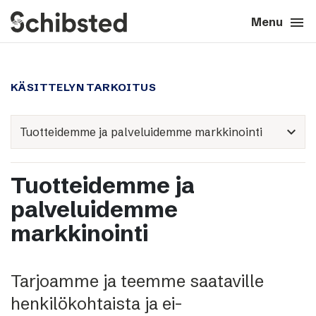
search
menu
close
Close
Menu
expand_more
About
KÄSITTELYN TARKOITUS
expand_more
Career
expand_more
expand_more
Tech & AI
Tuotteidemme ja
expand_more
Our brands
palveluidemme
markkinointi
expand_more
Press & News
expand_more
Contact
Tarjoamme ja teemme saataville
henkilökohtaista ja ei-