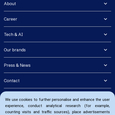
expand_more
About
expand_more
Career
expand_more
Tech & AI
expand_more
Our brands
expand_more
Press & News
expand_more
Contact
We use cookies to further personalise and enhance the user
experience, conduct analytical research (for example,
counting visits and traffic sources), place advertisements