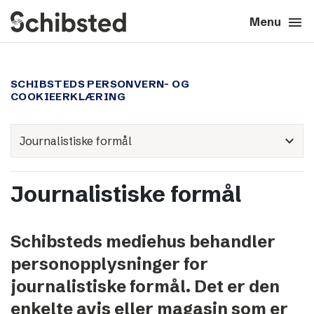
search
menu
close
Close
Menu
expand_more
About
SCHIBSTEDS PERSONVERN- OG
COOKIEERKLÆRING
expand_more
Career
expand_more
expand_more
Tech & AI
Journalistiske formål
expand_more
Our brands
expand_more
Press & News
Schibsteds mediehus behandler
personopplysninger for
expand_more
Contact
journalistiske formål. Det er den
enkelte avis eller magasin som er