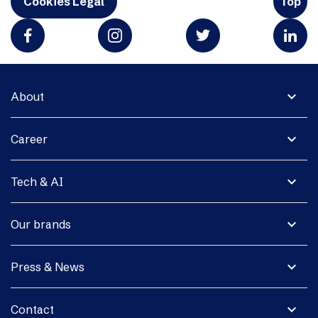
Cookies Legal
Top
expand_more
About
expand_more
Career
expand_more
Tech & AI
expand_more
Our brands
expand_more
Press & News
expand_more
Contact