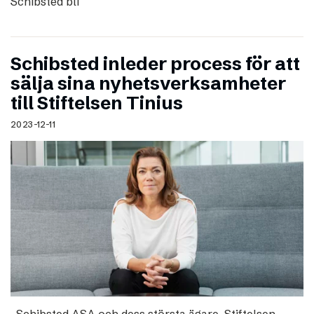
Schibsted bli
Schibsted inleder process för att
sälja sina nyhetsverksamheter
till Stiftelsen Tinius
2023-12-11
Schibsted ASA och dess största ägare, Stiftelsen