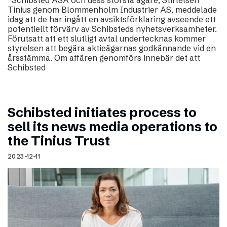
Tinius genom Blommenholm Industrier AS, meddelade
idag att de har ingått en avsiktsförklaring avseende ett
potentiellt förvärv av Schibsteds nyhetsverksamheter.
Förutsatt att ett slutligt avtal undertecknas kommer
styrelsen att begära aktieägarnas godkännande vid en
årsstämma. Om affären genomförs innebär det att
Schibsted
Schibsted initiates process to
sell its news media operations to
the Tinius Trust
2023-12-11