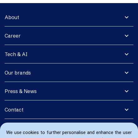
expand_more
About
expand_more
Career
expand_more
Tech & AI
expand_more
Our brands
expand_more
Press & News
expand_more
Contact
We use cookies to further personalise and enhance the user