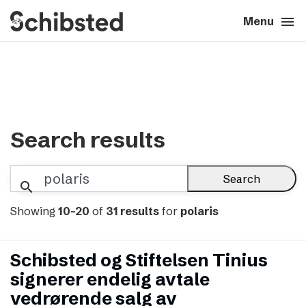
search
menu
close
Close
Menu
expand_more
About
expand_more
Career
Search results
expand_more
Tech & AI
Search
expand_more
Our brands
search
Showing
10-20
of
31 results
for
polaris
expand_more
Press & News
Schibsted og Stiftelsen Tinius
expand_more
Contact
signerer endelig avtale
vedrørende salg av